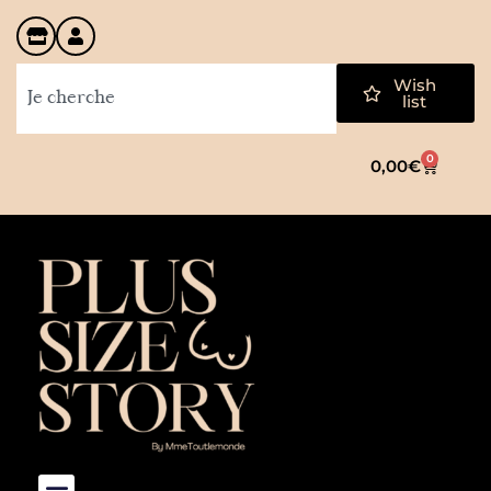
Wish
list
0
0,00
€