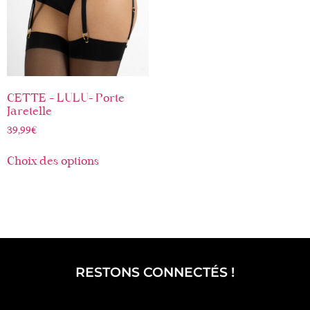
CETTE – LULU- Porte
Jaretelle
39,99
€
Choix des options
RESTONS CONNECTÉS !