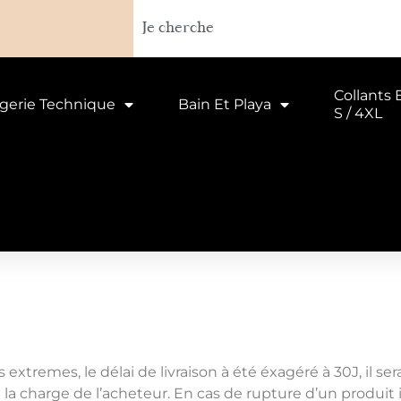
Collants 
ngerie Technique
Bain Et Playa
S / 4XL
 extremes, le délai de livraison à été éxagéré à 30J, il se
e à la charge de l’acheteur. En cas de rupture d’un produ