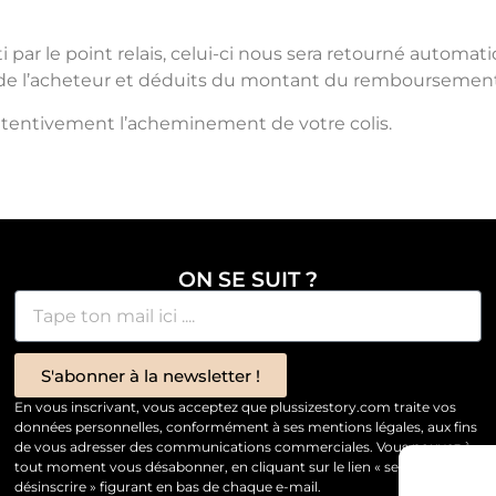
i par le point relais, celui-ci nous sera retourné automa
arge de l’acheteur et déduits du montant du remboursemen
e attentivement l’acheminement de votre colis.
ON SE SUIT ?
S'abonner à la newsletter !
En vous inscrivant, vous acceptez que plussizestory.com traite vos
données personnelles, conformément à ses mentions légales, aux fins
de vous adresser des communications commerciales. Vous pouvez à
tout moment vous désabonner, en cliquant sur le lien « se
désinscrire » figurant en bas de chaque e-mail.