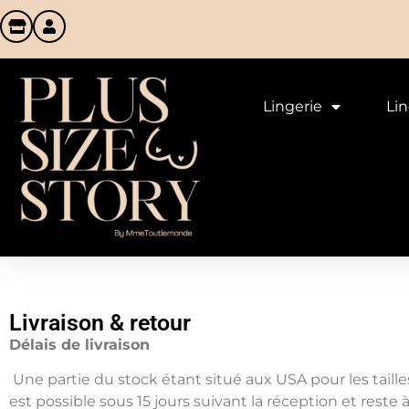
Lingerie
Li
Livraison & retour
Délais de livraison
Une partie du stock étant situé aux USA pour les tailles
est possible sous 15 jours suivant la réception et rest