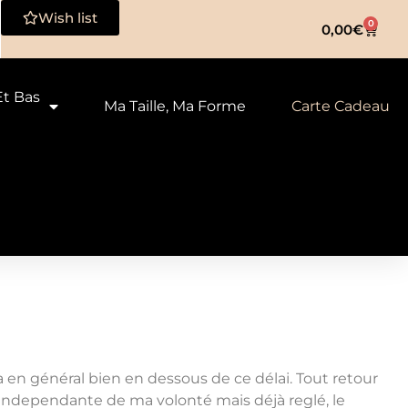
Wish list
0
0,00
€
Et Bas
Ma Taille, Ma Forme
Carte Cadeau
ra en général bien en dessous de ce délai. Tout retour
it independante de ma volonté mais déjà reglé, le