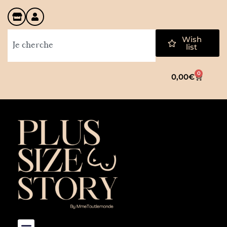
Wish
list
0
0,00
€