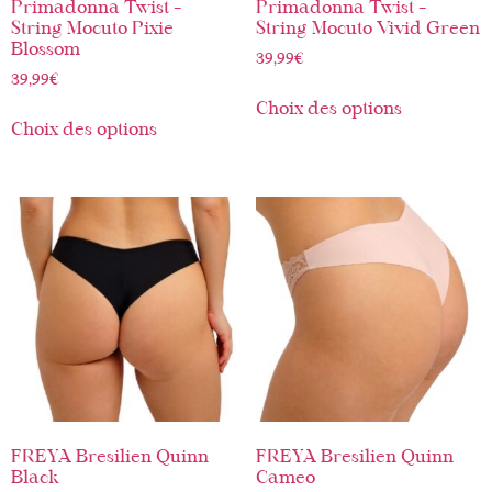
Primadonna Twist –
Primadonna Twist –
String Mocuto Pixie
String Mocuto Vivid Green
Blossom
39,99
€
39,99
€
Choix des options
Choix des options
FREYA Bresilien Quinn
FREYA Bresilien Quinn
Black
Cameo