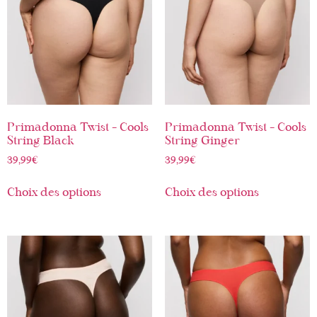
Primadonna Twist – Cools
Primadonna Twist – Cools
String Black
String Ginger
39,99
€
39,99
€
Choix des options
Choix des options