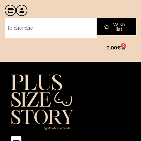
Wish
list
0
0,00
€