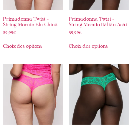
Primadonna Twist –
Primadonna Twist –
String Mocuto Blu China
String Mocuto Italian Acai
39,99
€
39,99
€
Choix des options
Choix des options