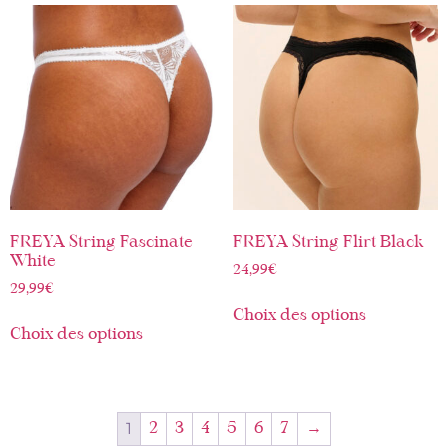
FREYA String Fascinate
FREYA String Flirt Black
White
24,99
€
29,99
€
Choix des options
Choix des options
1
2
3
4
5
6
7
→