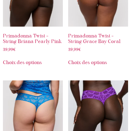
Primadonna Twist –
Primadonna Twist –
String Briana Pearly Pink
String Grace Bay Coral
39,99
€
39,99
€
Choix des options
Choix des options