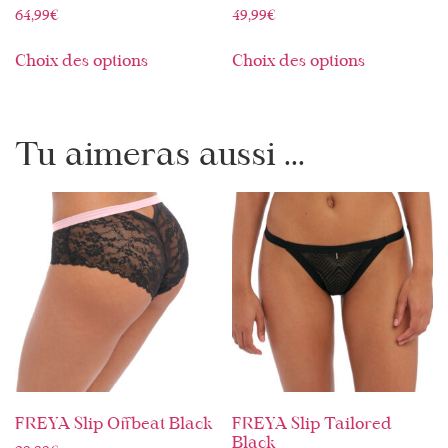
64,99
€
49,99
€
Choix des options
Choix des options
Tu aimeras aussi ...
FREYA Slip Offbeat Black
FREYA Slip Tailored
Black