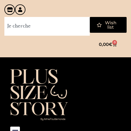
Wish
list
0
0,00
€