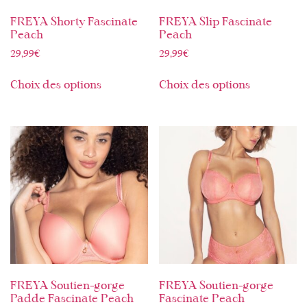
FREYA Shorty Fascinate
FREYA Slip Fascinate
Peach
Peach
29,99
€
29,99
€
Choix des options
Choix des options
FREYA Soutien-gorge
FREYA Soutien-gorge
Padde Fascinate Peach
Fascinate Peach