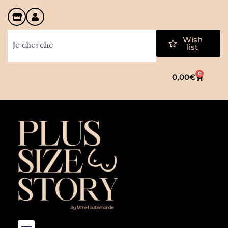
Wish
list
0
0,00
€