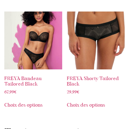
FREYA Bandeau
FREYA Shorty Tailored
Tailored Black
Black
67,99
€
29,99
€
Choix des options
Choix des options