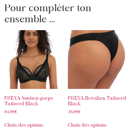
Pour compléter ton
ensemble ...
FREYA Soutien-gorge
FREYA Brésilien Tailored
Tailored Black
Black
64,99
€
26,99
€
Choix des options
Choix des options