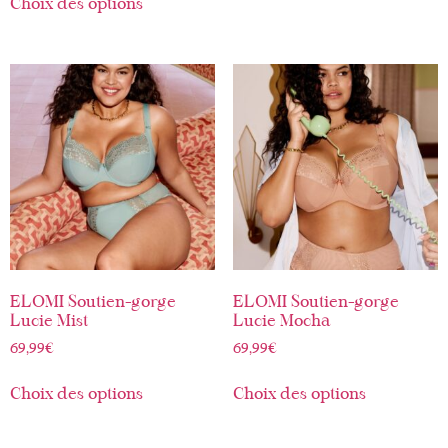
Choix des options
ELOMI Soutien-gorge
ELOMI Soutien-gorge
Lucie Mist
Lucie Mocha
69,99
€
69,99
€
Choix des options
Choix des options