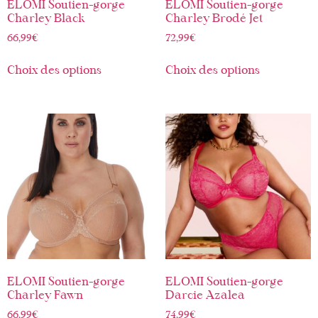
ELOMI Soutien-gorge
ELOMI Soutien-gorge
Charley Black
Charley Brodé Jet
66,99
€
72,99
€
Choix des options
Choix des options
ELOMI Soutien-gorge
ELOMI Soutien-gorge
Charley Fawn
Darcie Azalea
66,99
€
74,99
€