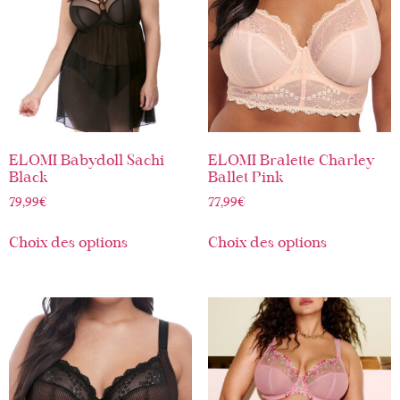
ELOMI Babydoll Sachi
ELOMI Bralette Charley
Black
Ballet Pink
79,99
€
77,99
€
Choix des options
Choix des options