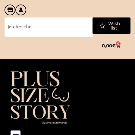
Wish
list
0
0,00
€