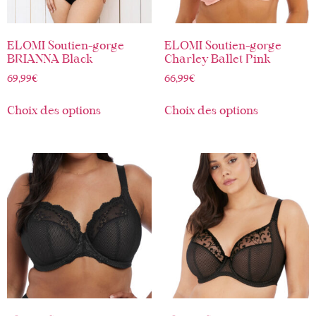
ELOMI Soutien-gorge
ELOMI Soutien-gorge
BRIANNA Black
Charley Ballet Pink
69,99
€
66,99
€
Choix des options
Choix des options