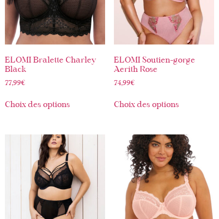
ELOMI Bralette Charley
ELOMI Soutien-gorge
Black
Aerith Rose
77,99
€
74,99
€
Choix des options
Choix des options