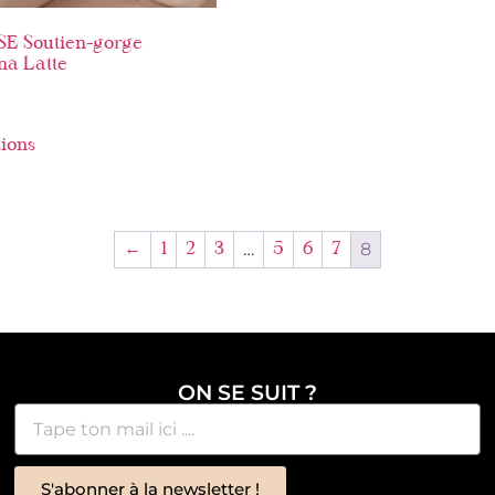
E Soutien-gorge
a Latte
tions
…
8
←
1
2
3
5
6
7
ON SE SUIT ?
S'abonner à la newsletter !