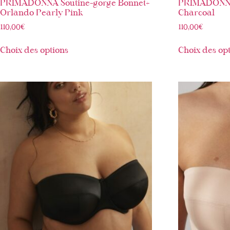
PRIMADONNA Soutine-gorge Bonnet+
PRIMADONNA
Orlando Pearly Pink
Charcoal
110,00
€
110,00
€
Choix des options
Choix des op