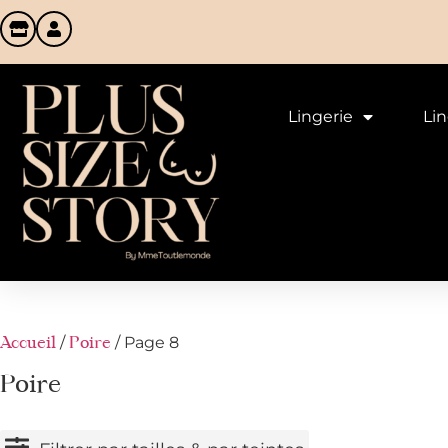
Lingerie
Li
/
/ Page 8
Accueil
Poire
Poire