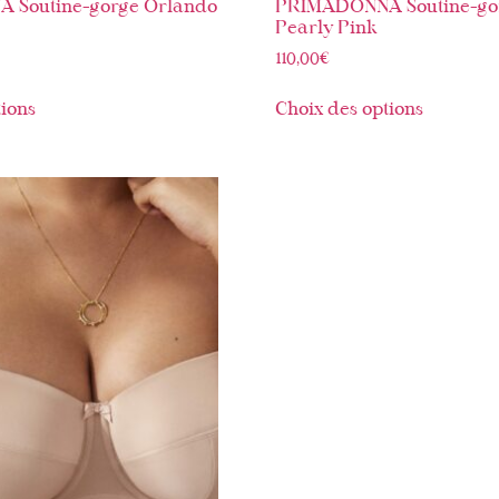
 Soutine-gorge Orlando
PRIMADONNA Soutine-go
Pearly Pink
110,00
€
tions
Choix des options