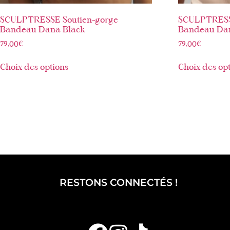
SCULPTRESSE Soutien-gorge
SCULPTRESS
Bandeau Dana Black
Bandeau Dan
79,00
€
79,00
€
Choix des options
Choix des op
RESTONS CONNECTÉS !