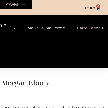
Wish list
0
0,00
€
Et Bas
Ma Taille, Ma Forme
Carte Cadeau
e Morgan Ebony
rencontre le maintien sans égal dans le soutien-gorge