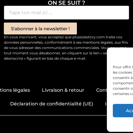
ON SE SUIT ?
S'abonner à la newsletter !
En vous inscrivant, vous acceptez que plussizestory.com traite vos
données personnelles, conformément à ses mentions légales, aux fins
de vous adresser des communications commerciales. Vous pouvez à
tout moment vous désabonner, en cliquant sur le lien « se
désinscrire » figurant en bas de chaque e-mail.
Pour offrir
les cookies
consentir à
comportemen
consentir o
ions légales
Livraison & retour
Contact & servi
certaines c
Déclaration de confidentialité (UE)
Imprint
Ac