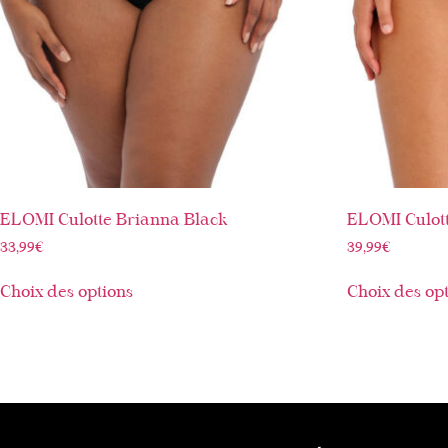
ELOMI Culotte Brianna Black
ELOMI Culott
33,99
€
39,99
€
Choix des options
Choix des op