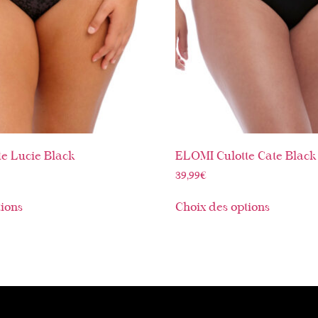
e Lucie Black
ELOMI Culotte Cate Black
39,99
€
tions
Choix des options