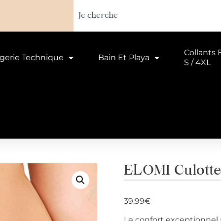
Collants 
ngerie Technique
Bain Et Playa
S / 4XL
ELOMI Culott
39,99
€
Le confort exceptionnel 