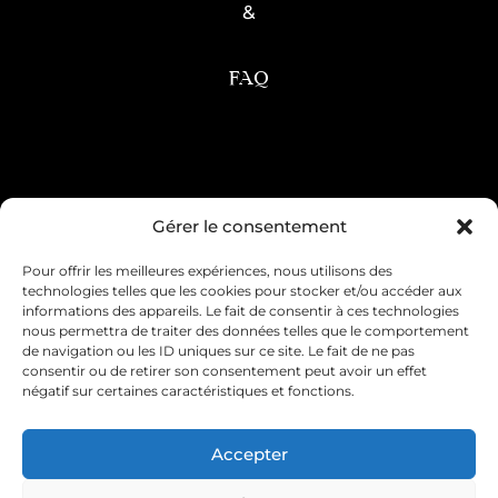
&
FAQ
Condition générale de vente
Gérer le consentement
Pour offrir les meilleures expériences, nous utilisons des
Mentions légales
Livraison & retour
technologies telles que les cookies pour stocker et/ou accéder aux
informations des appareils. Le fait de consentir à ces technologies
Contact & service client
nous permettra de traiter des données telles que le comportement
de navigation ou les ID uniques sur ce site. Le fait de ne pas
consentir ou de retirer son consentement peut avoir un effet
Politique de cookies (UE)
négatif sur certaines caractéristiques et fonctions.
Déclaration de confidentialité (UE)
Accepter
Imprint