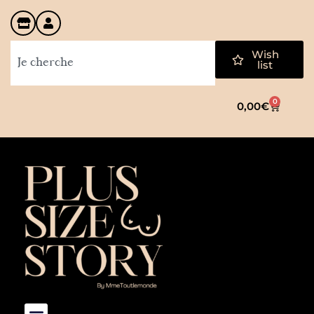
Wish
list
0
0,00
€