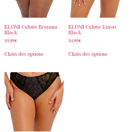
ELOMI Culotte Brianna
ELOMI Culotte Kintai
Black
Black
33,99
€
34,99
€
Choix des options
Choix des options