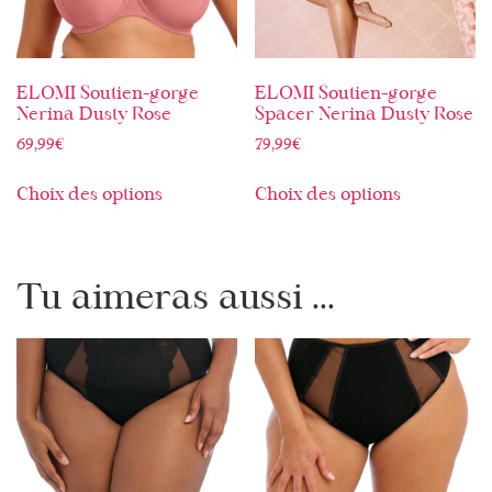
ELOMI Soutien-gorge
ELOMI Soutien-gorge
Nerina Dusty Rose
Spacer Nerina Dusty Rose
69,99
€
79,99
€
Choix des options
Choix des options
Tu aimeras aussi ...