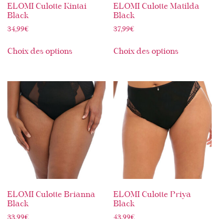
ELOMI Culotte Kintai
ELOMI Culotte Matilda
Black
Black
34,99
€
37,99
€
Choix des options
Choix des options
ELOMI Culotte Brianna
ELOMI Culotte Priya
Black
Black
33,99
€
43,99
€