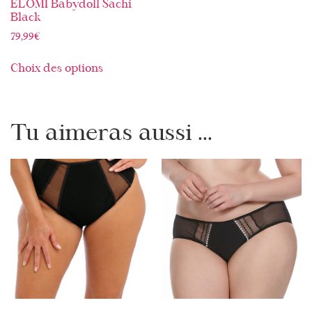
ELOMI Babydoll Sachi
Black
79,99
€
Choix des options
Tu aimeras aussi ...