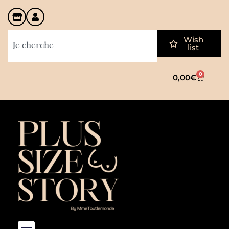
Wish
list
0
0,00
€