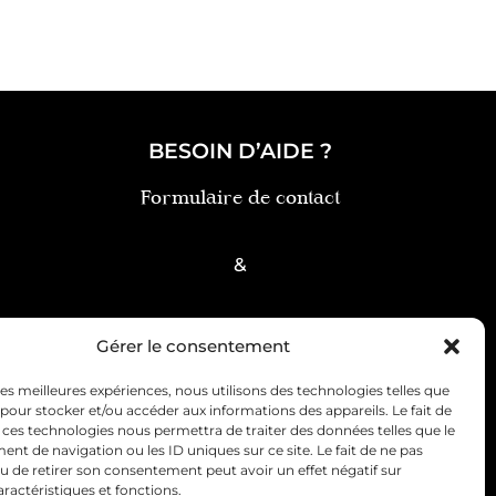
BESOIN D’AIDE ?
Formulaire de contact
&
FAQ
Gérer le consentement
 les meilleures expériences, nous utilisons des technologies telles que
 pour stocker et/ou accéder aux informations des appareils. Le fait de
 ces technologies nous permettra de traiter des données telles que le
t de navigation ou les ID uniques sur ce site. Le fait de ne pas
u de retirer son consentement peut avoir un effet négatif sur
ce client
Politique de cookies (UE)
aractéristiques et fonctions.