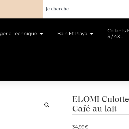
Collants 
ngerie Technique
Bain Et Playa
S / 4XL
ELOMI Culotte 
Café au lait
34,99
€