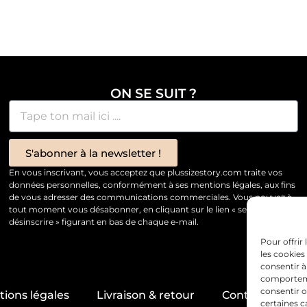
ON SE SUIT ?
S'abonner à la newsletter !
En vous inscrivant, vous acceptez que plussizestory.com traite vos
données personnelles, conformément à ses mentions légales, aux fins
de vous adresser des communications commerciales. Vous pouvez à
tout moment vous désabonner, en cliquant sur le lien « se
désinscrire » figurant en bas de chaque e-mail.
Pour offrir
les cookies
consentir à
comportemen
consentir o
ions légales
Livraison & retour
Contact & servi
certaines c