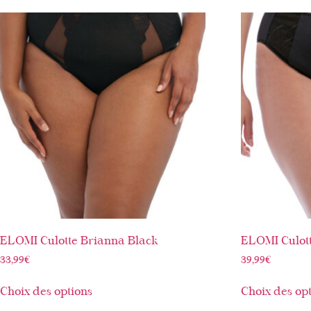
ELOMI Culotte Brianna Black
ELOMI Culott
33,99
€
39,99
€
Choix des options
Choix des op