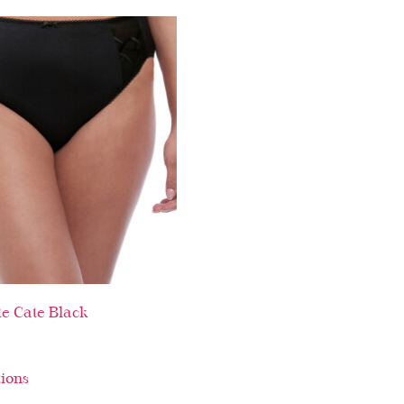
e Cate Black
tions