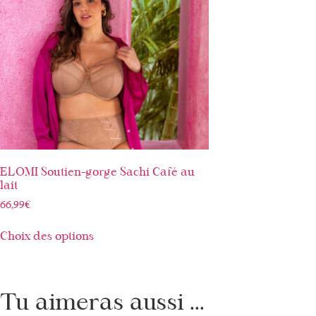
ELOMI Soutien-gorge Sachi Café au
lait
66,99
€
Choix des options
Tu aimeras aussi ...