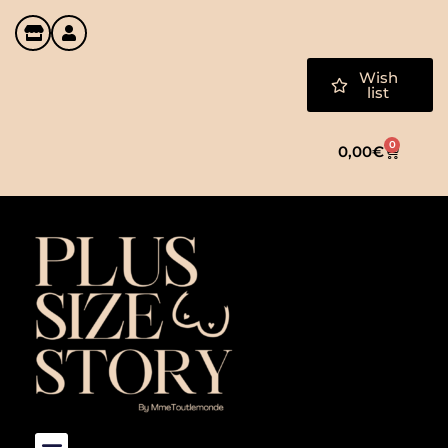
Wish
list
0
0,00
€