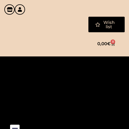
Wish
list
0
0,00
€