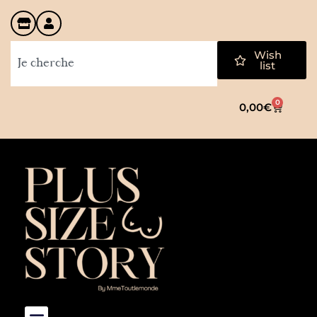
Wish
list
0
0,00
€