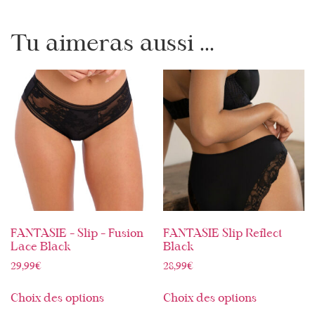
Tu aimeras aussi ...
FANTASIE – Slip – Fusion
FANTASIE Slip Reflect
Lace Black
Black
29,99
€
28,99
€
Choix des options
Choix des options