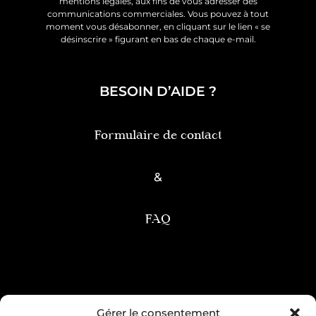
mentions légales, aux fins de vous adresser des
communications commerciales. Vous pouvez à tout
moment vous désabonner, en cliquant sur le lien « se
désinscrire » figurant en bas de chaque e-mail.
BESOIN D’AIDE ?
Formulaire de contact
&
FAQ
Condition générale de vente
Gérer le consentement