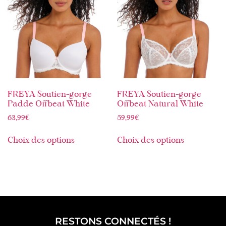
FREYA Soutien-gorge
FREYA Soutien-gorge
Padde Offbeat White
Offbeat Natural White
63,99
€
59,99
€
Choix des options
Choix des options
RESTONS CONNECTÉS !