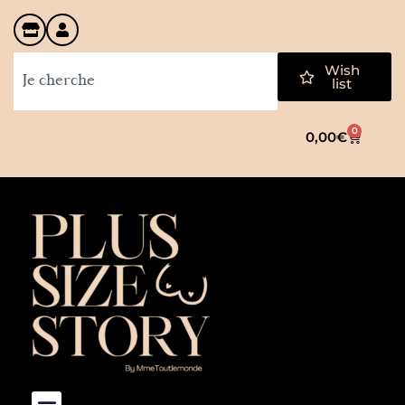
Wish
list
0
0,00
€