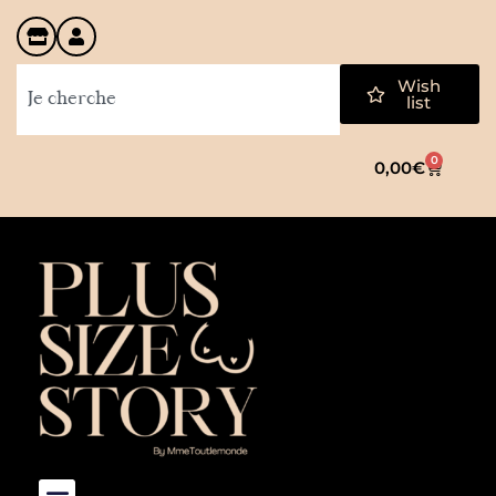
Wish
list
0
0,00
€