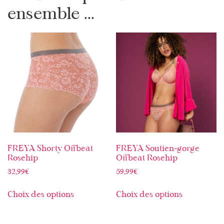
ensemble ...
FREYA Shorty Offbeat
FREYA Soutien-gorge
Rosehip
Offbeat Rosehip
32,99
€
59,99
€
Choix des options
Choix des options