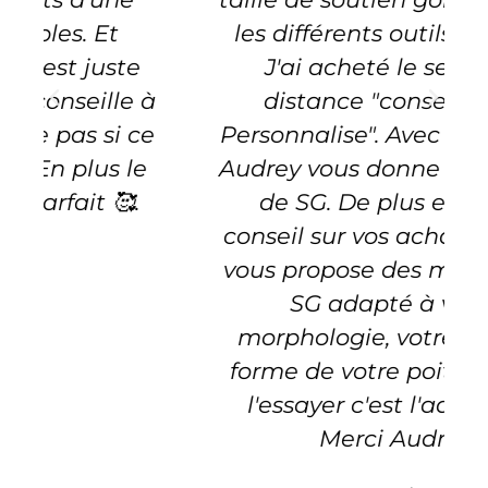
les différents outils existant.
J'ai acheté le service à
à
distance "conseil Taille
e
Personnalise". Avec une photo,
Audrey vous donne votre taille
de SG. De plus elle vous
conseil sur vos achats. Audrey
vous propose des marques de
SG adapté à votre
morphologie, votre taille, la
forme de votre poitrine. Bref,
l'essayer c'est l'adopter 😁
Merci Audrey