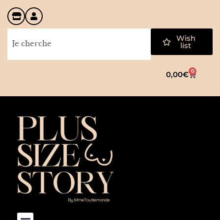
Wish
list
0
0,00
€