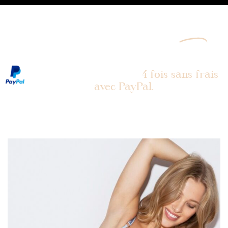
Envoi gratuit en point relais dès
80€
d’achat !
Vous pouvez payer en
4 fois sans frais
avec PayPal.