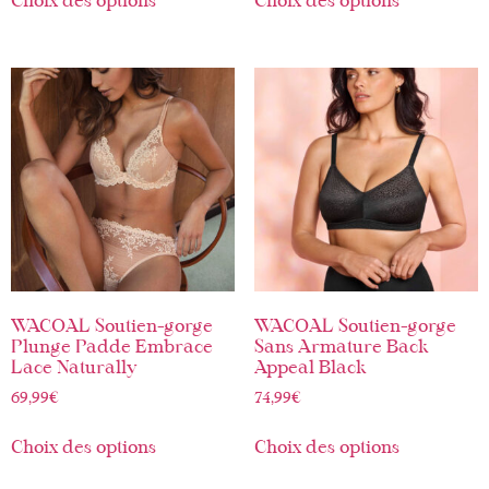
Choix des options
Choix des options
WACOAL Soutien-gorge
WACOAL Soutien-gorge
Plunge Padde Embrace
Sans Armature Back
Lace Naturally
Appeal Black
69,99
€
74,99
€
Choix des options
Choix des options