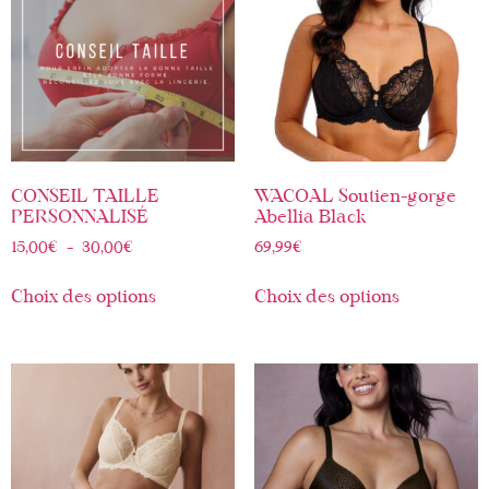
CONSEIL TAILLE
WACOAL Soutien-gorge
PERSONNALISÉ
Abellia Black
15,00
€
–
30,00
€
69,99
€
Choix des options
Choix des options