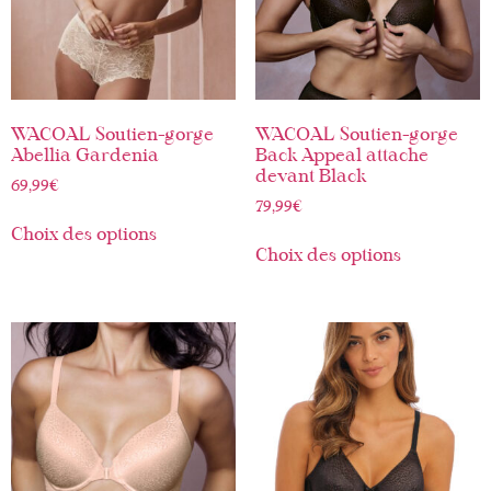
WACOAL Soutien-gorge
WACOAL Soutien-gorge
Abellia Gardenia
Back Appeal attache
devant Black
69,99
€
79,99
€
Choix des options
Choix des options