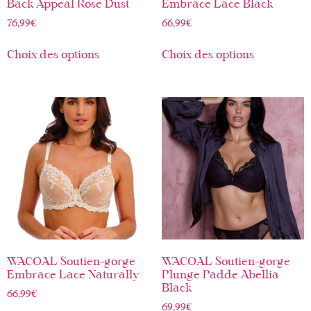
Back Appeal Rose Dust
Embrace Lace Black
76,99
€
66,99
€
Choix des options
Choix des options
WACOAL Soutien-gorge
WACOAL Soutien-gorge
Embrace Lace Naturally
Plunge Padde Abellia
Black
66,99
€
69,99
€