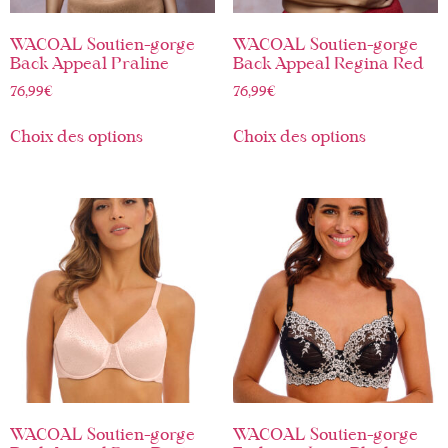
WACOAL Soutien-gorge
WACOAL Soutien-gorge
Back Appeal Praline
Back Appeal Regina Red
76,99
€
76,99
€
Choix des options
Choix des options
WACOAL Soutien-gorge
WACOAL Soutien-gorge