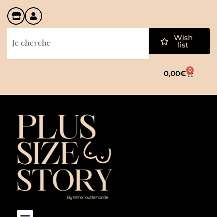
Wish
list
0
0,00
€