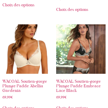
Choix des options
Choix des options
WACOAL Soutien-gorge
WACOAL Soutien-gorge
Plunge Padde Abellia
Plunge Padde Embrace
Gardenia
Lace Black
69,99
€
69,99
€