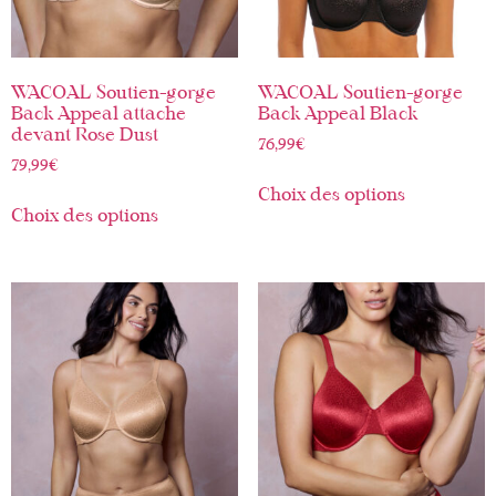
WACOAL Soutien-gorge
WACOAL Soutien-gorge
Back Appeal attache
Back Appeal Black
devant Rose Dust
76,99
€
79,99
€
Choix des options
Choix des options