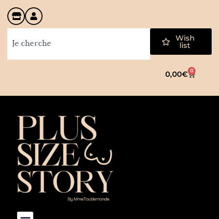
Wish
list
0
0,00
€