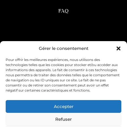
FAQ
Condition générale de vente
Gérer le consentement
Pour offrir les meilleures expériences, nous utilisons des
Mentions légales
Livraison & retour
technologies telles que les cookies pour stocker et/ou accéder aux
informations des appareils. Le fait de consentir à ces technologies
Contact & service client
nous permettra de traiter des données telles que le comportement
de navigation ou les ID uniques sur ce site. Le fait de ne pas
consentir ou de retirer son consentement peut avoir un effet
Politique de cookies (UE)
négatif sur certaines caractéristiques et fonctions.
Déclaration de confidentialité (UE)
Accepter
Imprint
Refuser