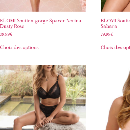
ELOMI Soutien-gorge Spacer Nerina
ELOMI Souti
Dusty Rose
Sahara
79,99
€
79,99
€
Choix des options
Choix des op