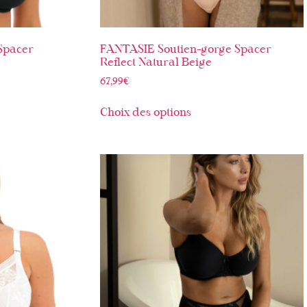
Spacer
FANTASIE Soutien-gorge Spacer
Reflect Natural Beige
67,99
€
Choix des options