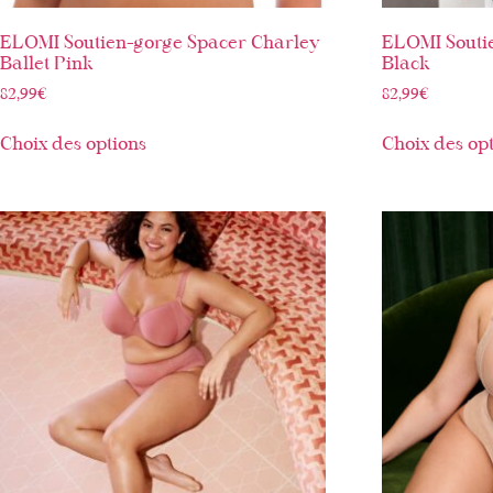
ELOMI Soutien-gorge Spacer Charley
ELOMI Souti
Ballet Pink
Black
82,99
€
82,99
€
Choix des options
Choix des op