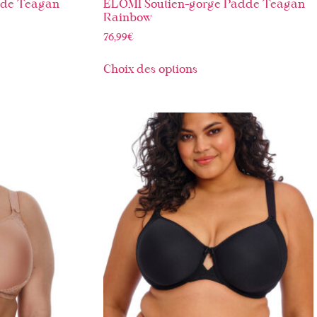
dde Teagan
ELOMI Soutien-gorge Padde Teagan
Rainbow
76,99
€
Choix des options