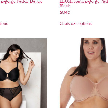
en-gorge Padde Darcie
ELOMI Soutien-gorge Pa
Black
76,99
€
tions
Choix des options