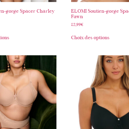
en-gorge Spacer Charley
ELOMI Soutien-gorge Spa
Fawn
82,99
€
tions
Choix des options