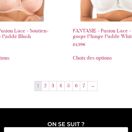
usion Lace – Soutien-
FANTASIE – Fusion Lace – 
e Paddé Blush
gorge Plunge Paddé Whit
64,99
€
tions
Choix des options
1
2
3
4
5
6
7
→
ON SE SUIT ?