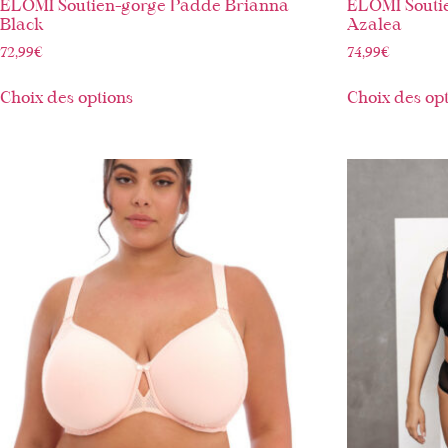
ELOMI Soutien-gorge Padde Brianna
ELOMI Souti
Black
Azalea
72,99
€
74,99
€
Choix des options
Choix des op