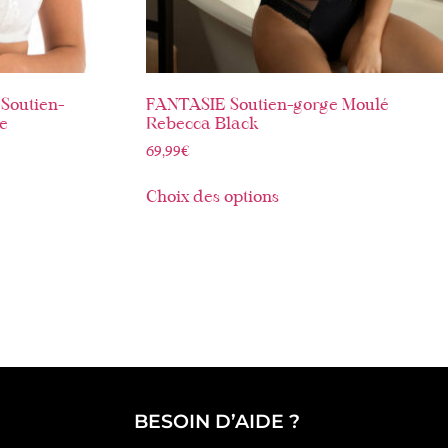
Soutien-
FANTASIE Soutien-gorge Moulé
e
Rebecca Black
69,99
€
Choix des options
BESOIN D’AIDE ?