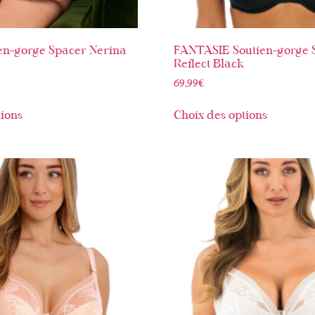
en-gorge Spacer Nerina
FANTASIE Soutien-gorge 
Reflect Black
69,99
€
tions
Choix des options