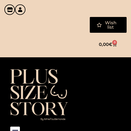
Wish
list
0
0,00
€