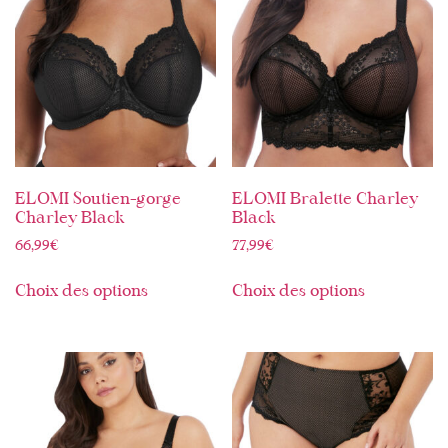
ELOMI Soutien-gorge
ELOMI Bralette Charley
Charley Black
Black
66,99
€
77,99
€
Choix des options
Choix des options