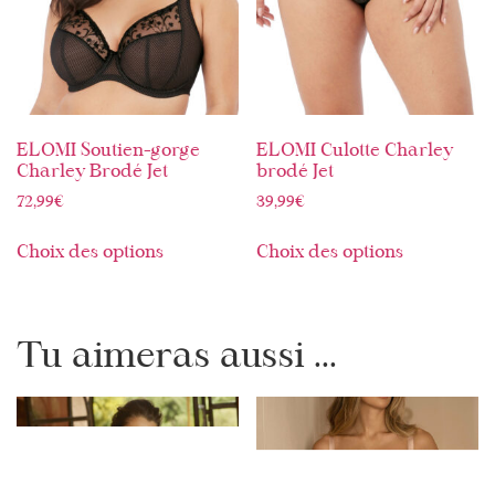
ELOMI Soutien-gorge
ELOMI Culotte Charley
Charley Brodé Jet
brodé Jet
72,99
€
39,99
€
Choix des options
Choix des options
Tu aimeras aussi ...