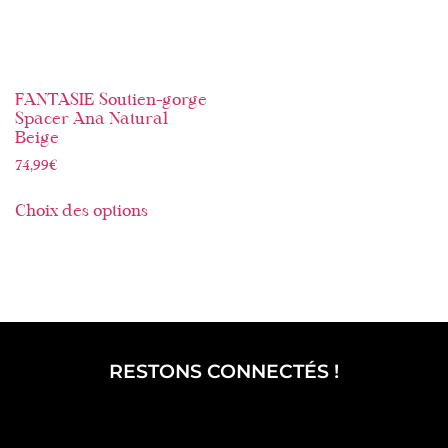
FANTASIE Soutien-gorge
Spacer Ana Natural
Beige
74,99
€
Choix des options
RESTONS CONNECTÉS !