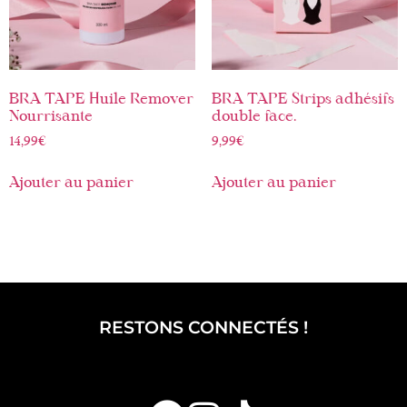
BRA TAPE Huile Remover
BRA TAPE Strips adhésifs
Nourrisante
double face.
14,99
€
9,99
€
Ajouter au panier
Ajouter au panier
RESTONS CONNECTÉS !