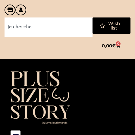
Wish
list
0
0,00
€