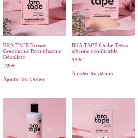
BRA TAPE Brosse
BRA TAPE Cache Téton
Gommante Revitalisante
silicone réutilisable
Décolleté
9,99
€
12,99
€
Ajouter au panier
Ajouter au panier