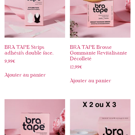
BRA TAPE Strips
BRA TAPE Brosse
adhésifs double face.
Gommante Revitalisante
Décolleté
9,99
€
12,99
€
Ajouter au panier
Ajouter au panier