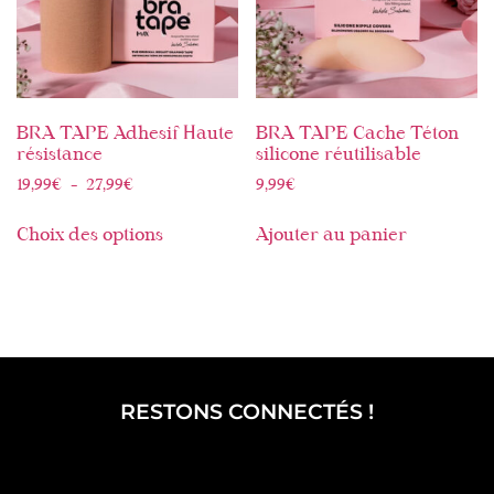
BRA TAPE Adhesif Haute
BRA TAPE Cache Téton
résistance
silicone réutilisable
19,99
€
–
27,99
€
9,99
€
Choix des options
Ajouter au panier
RESTONS CONNECTÉS !