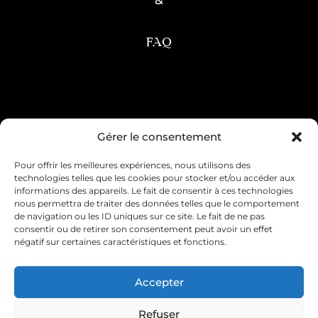
FAQ
Condition générale de vente
Gérer le consentement
Pour offrir les meilleures expériences, nous utilisons des
Mentions légales
Livraison & retour
technologies telles que les cookies pour stocker et/ou accéder aux
informations des appareils. Le fait de consentir à ces technologies
Contact & service client
nous permettra de traiter des données telles que le comportement
de navigation ou les ID uniques sur ce site. Le fait de ne pas
consentir ou de retirer son consentement peut avoir un effet
Politique de cookies (UE)
négatif sur certaines caractéristiques et fonctions.
Déclaration de confidentialité (UE)
Accepter
Imprint
Refuser