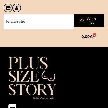
Wish
list
0
0,00
€