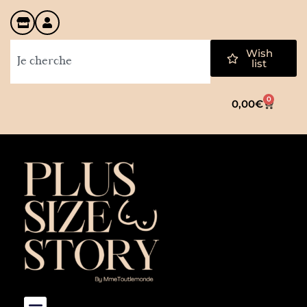
Wish
list
0
0,00
€