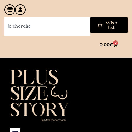
Wish
list
0
0,00
€