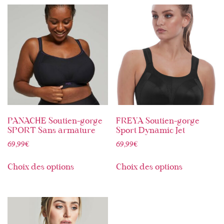
PANACHE Soutien-gorge
FREYA Soutien-gorge
SPORT Sans armature
Sport Dynamic Jet
69,99
€
69,99
€
Choix des options
Choix des options