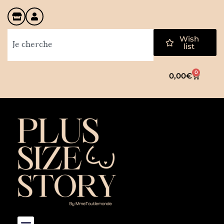
Wish
list
0
0,00
€