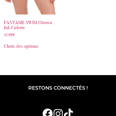
FANTASIE SWIM Ottawa
Ink Culotte
47,99
€
Choix des options
RESTONS CONNECTÉS !