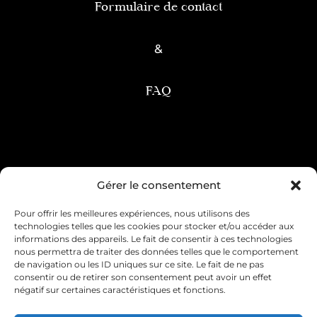
Formulaire de contact
&
FAQ
Condition générale de vente
Gérer le consentement
Pour offrir les meilleures expériences, nous utilisons des
Mentions légales
Livraison & retour
technologies telles que les cookies pour stocker et/ou accéder aux
informations des appareils. Le fait de consentir à ces technologies
Contact & service client
nous permettra de traiter des données telles que le comportement
de navigation ou les ID uniques sur ce site. Le fait de ne pas
consentir ou de retirer son consentement peut avoir un effet
Politique de cookies (UE)
négatif sur certaines caractéristiques et fonctions.
Déclaration de confidentialité (UE)