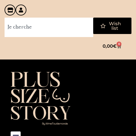
Wish
list
0
0,00
€