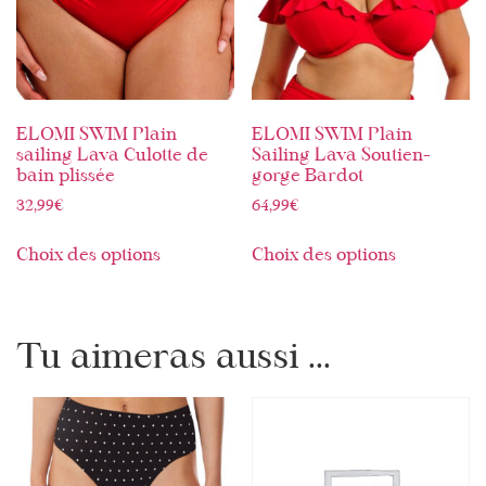
ELOMI SWIM Plain
ELOMI SWIM Plain
sailing Lava Culotte de
Sailing Lava Soutien-
bain plissée
gorge Bardot
32,99
€
64,99
€
Choix des options
Choix des options
Tu aimeras aussi ...