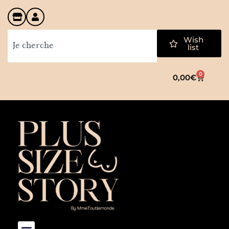
Wish
list
0
0,00
€