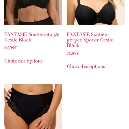
FANTASIE Soutien-gorge
FANTASIE Soutien-
Cesile Black
gorgee Spacer Cesile
Black
64,99
€
76,99
€
Choix des options
Choix des options