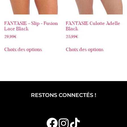
FANTASIE – Slip – Fusion
FANTASIE Culotte Adelle
Lace Black
Black
29,99
€
25,99
€
Choix des options
Choix des options
RESTONS CONNECTÉS !