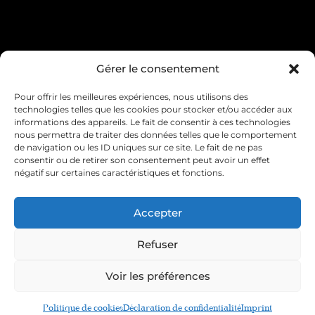
Condition générale de vente
Gérer le consentement
Pour offrir les meilleures expériences, nous utilisons des
Mentions légales
Livraison & retour
technologies telles que les cookies pour stocker et/ou accéder aux
informations des appareils. Le fait de consentir à ces technologies
Contact & service client
nous permettra de traiter des données telles que le comportement
de navigation ou les ID uniques sur ce site. Le fait de ne pas
consentir ou de retirer son consentement peut avoir un effet
Politique de cookies (UE)
négatif sur certaines caractéristiques et fonctions.
Déclaration de confidentialité (UE)
Accepter
Imprint
Refuser
Voir les préférences
Plus Size Story
Site réalisé par e-
novateur.fr
Politique de cookies
Déclaration de confidentialité
Imprint