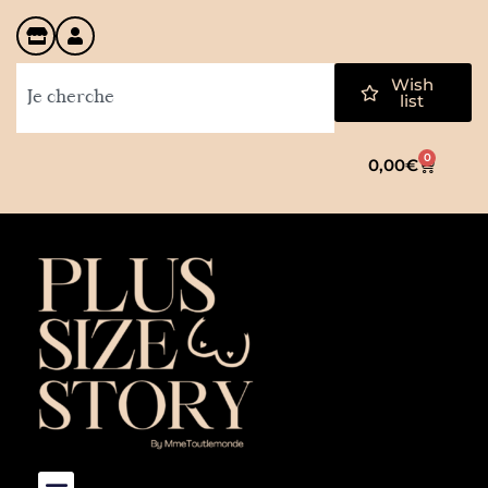
Wish
list
0
0,00
€