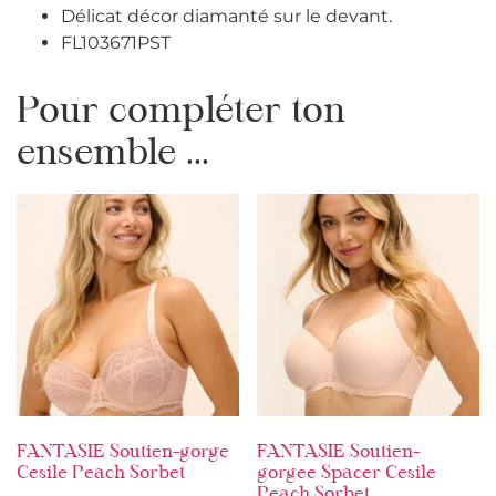
Délicat décor diamanté sur le devant.
FL103671PST
Pour compléter ton
ensemble ...
FANTASIE Soutien-gorge
FANTASIE Soutien-
Cesile Peach Sorbet
gorgee Spacer Cesile
Peach Sorbet