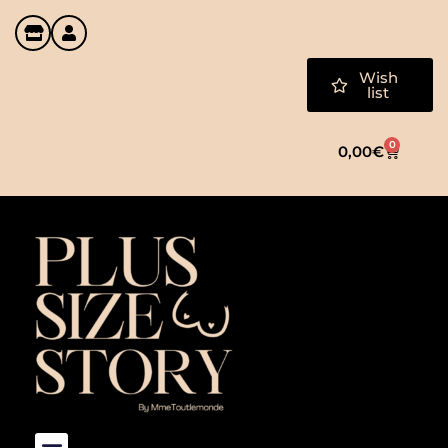
Wish
list
0
0,00
€