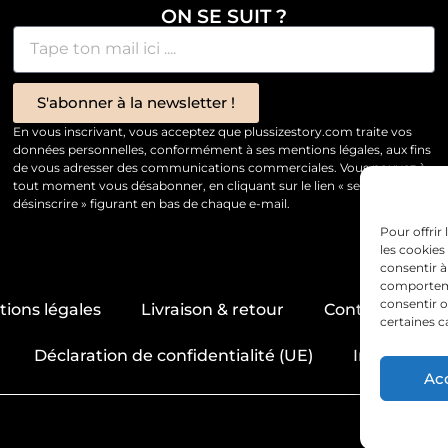
ON SE SUIT ?
S'abonner à la newsletter !
En vous inscrivant, vous acceptez que plussizestory.com traite vos
données personnelles, conformément à ses mentions légales, aux fins
de vous adresser des communications commerciales. Vous pouvez à
tout moment vous désabonner, en cliquant sur le lien « se
désinscrire » figurant en bas de chaque e-mail.
Pour offrir
les cookies
consentir à
comportemen
consentir o
ions légales
Livraison & retour
Contact & servi
certaines c
Déclaration de confidentialité (UE)
Imprint
Ac