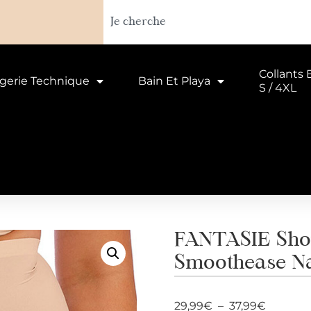
Collants 
ngerie Technique
Bain Et Playa
S / 4XL
FANTASIE Shor
Smoothease Na
29,99
€
–
37,99
€