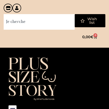
Wish
list
0
0,00
€