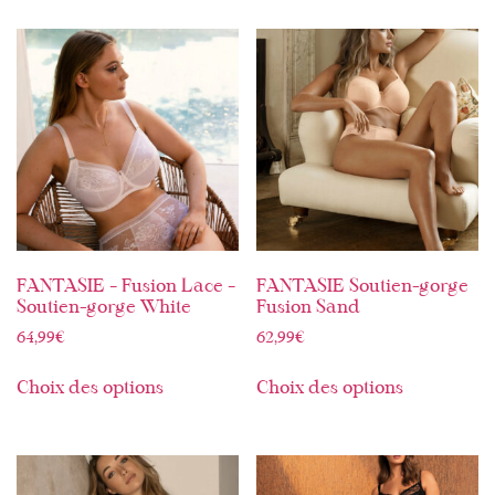
FANTASIE – Fusion Lace –
FANTASIE Soutien-gorge
Soutien-gorge White
Fusion Sand
64,99
€
62,99
€
Choix des options
Choix des options