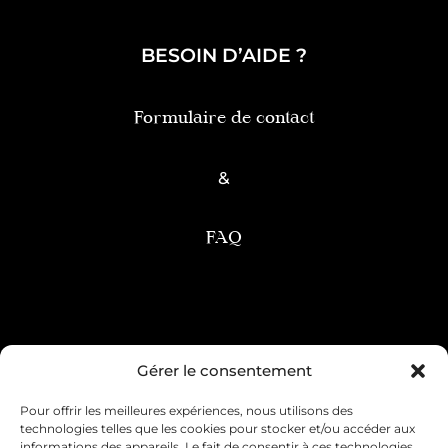
BESOIN D’AIDE ?
Formulaire de contact
&
FAQ
Condition générale de vente
Gérer le consentement
Pour offrir les meilleures expériences, nous utilisons des
Mentions légales
Livraison & retour
technologies telles que les cookies pour stocker et/ou accéder aux
informations des appareils. Le fait de consentir à ces technologies