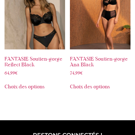
FANTASIE Soutien-gorge
FANTASIE Soutien-gorge
Reflect Black
Ana Black
64,99
€
74,99
€
Choix des options
Choix des options