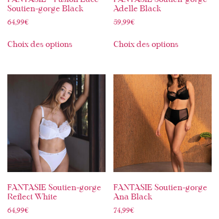
FANTASIE – Fusion Lace –
FANTASIE Soutien-gorge
Soutien-gorge Black
Adelle Black
64,99
€
59,99
€
Choix des options
Choix des options
FANTASIE Soutien-gorge
FANTASIE Soutien-gorge
Reflect White
Ana Black
64,99
€
74,99
€