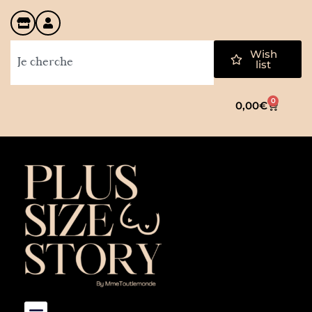
Wish
list
0
0,00
€