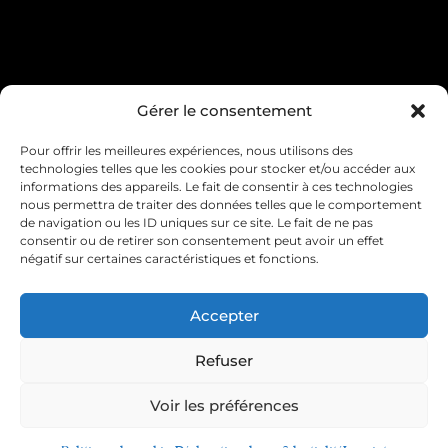
Condition générale de vente
Gérer le consentement
Pour offrir les meilleures expériences, nous utilisons des
Mentions légales
Livraison & retour
technologies telles que les cookies pour stocker et/ou accéder aux
informations des appareils. Le fait de consentir à ces technologies
Contact & service client
nous permettra de traiter des données telles que le comportement
de navigation ou les ID uniques sur ce site. Le fait de ne pas
consentir ou de retirer son consentement peut avoir un effet
Politique de cookies (UE)
négatif sur certaines caractéristiques et fonctions.
Déclaration de confidentialité (UE)
Accepter
Imprint
Refuser
Voir les préférences
Plus Size Story
Site réalisé par e-
novateur.fr