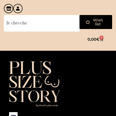
Wish
list
0
0,00
€