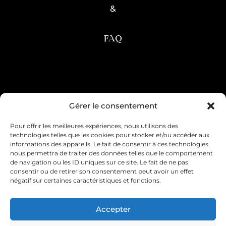
&
FAQ
Condition générale de vente
Gérer le consentement
Pour offrir les meilleures expériences, nous utilisons des
Mentions légales
Livraison & retour
technologies telles que les cookies pour stocker et/ou accéder aux
informations des appareils. Le fait de consentir à ces technologies
Contact & service client
nous permettra de traiter des données telles que le comportement
de navigation ou les ID uniques sur ce site. Le fait de ne pas
consentir ou de retirer son consentement peut avoir un effet
Politique de cookies (UE)
négatif sur certaines caractéristiques et fonctions.
Déclaration de confidentialité (UE)
Accepter
Imprint