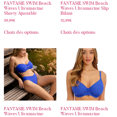
FANTASIE SWIM Beach
FANTASIE SWIM Beach
Waves Ultramarine
Waves Ultramarine Slip
Shorty Ajustable
Bikini
39,99
€
38,99
€
Choix des options
Choix des options
FANTASIE SWIM Beach
FANTASIE SWIM Beach
Waves Ultramarine
Waves Ultramarine