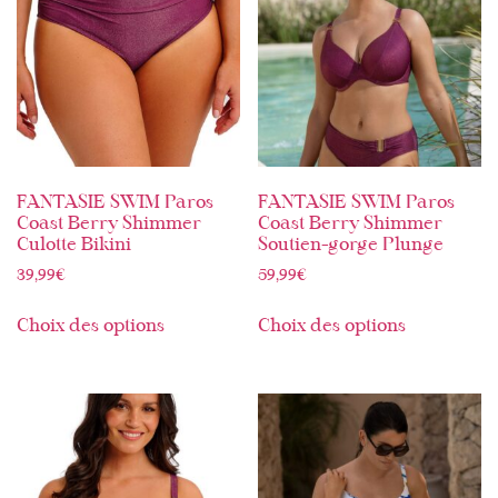
FANTASIE SWIM Paros
FANTASIE SWIM Paros
Coast Berry Shimmer
Coast Berry Shimmer
Culotte Bikini
Soutien-gorge Plunge
39,99
€
59,99
€
Choix des options
Choix des options