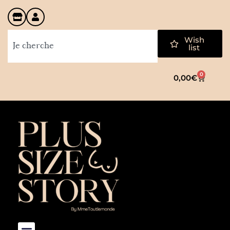
Wish
list
0
0,00
€