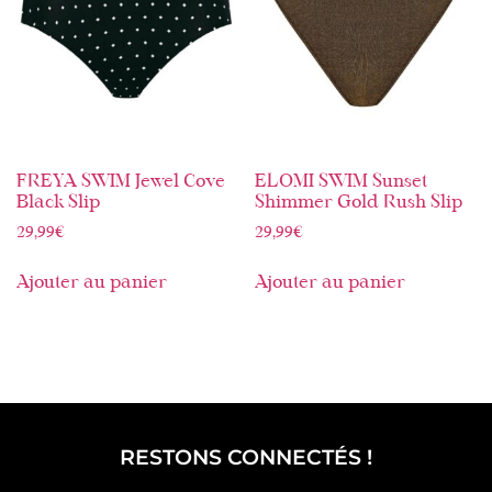
FREYA SWIM Jewel Cove
ELOMI SWIM Sunset
Black Slip
Shimmer Gold Rush Slip
29,99
€
29,99
€
Ajouter au panier
Ajouter au panier
RESTONS CONNECTÉS !