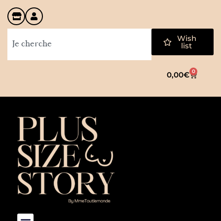
Wish
list
0
0,00
€