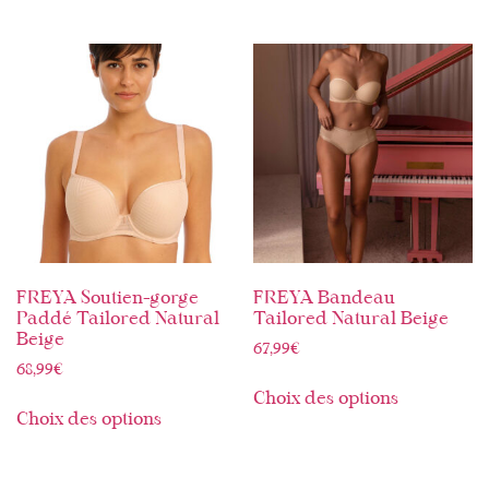
FREYA Soutien-gorge
FREYA Bandeau
Paddé Tailored Natural
Tailored Natural Beige
Beige
67,99
€
68,99
€
Choix des options
Choix des options