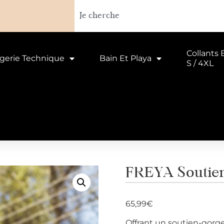
Collants 
ngerie Technique
Bain Et Playa
S / 4XL
FREYA Soutien
65,99
€
Offrant un soutien-gorge