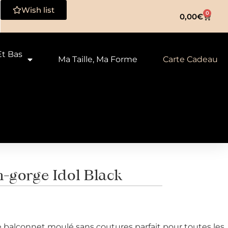
Wish list
0
0,00
€
Et Bas
Ma Taille, Ma Forme
Carte Cadeau
-gorge Idol Black
 balconnet moulé sans coutures parfait pour toutes les