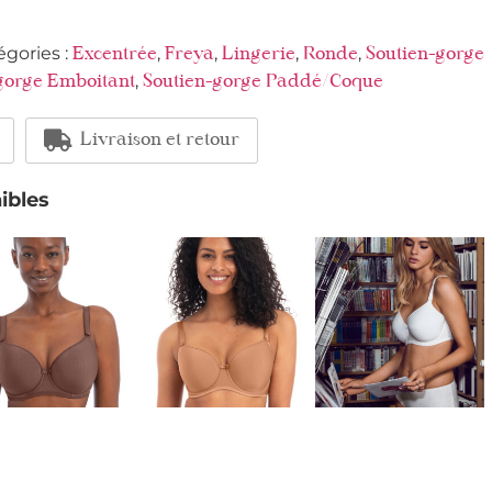
égories :
,
,
,
,
Excentrée
Freya
Lingerie
Ronde
Soutien-gorge
,
gorge Emboitant
Soutien-gorge Paddé/Coque
Livraison et retour
ibles