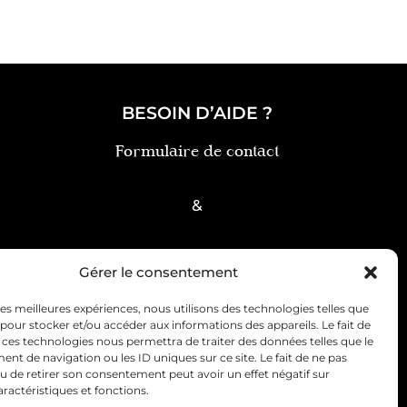
BESOIN D’AIDE ?
Formulaire de contact
&
FAQ
Gérer le consentement
 les meilleures expériences, nous utilisons des technologies telles que
 pour stocker et/ou accéder aux informations des appareils. Le fait de
 ces technologies nous permettra de traiter des données telles que le
t de navigation ou les ID uniques sur ce site. Le fait de ne pas
u de retirer son consentement peut avoir un effet négatif sur
ce client
Politique de cookies (UE)
aractéristiques et fonctions.