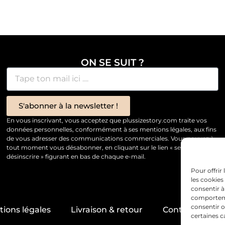
ON SE SUIT ?
S'abonner à la newsletter !
En vous inscrivant, vous acceptez que plussizestory.com traite vos
données personnelles, conformément à ses mentions légales, aux fins
de vous adresser des communications commerciales. Vous pouvez à
tout moment vous désabonner, en cliquant sur le lien « se
désinscrire » figurant en bas de chaque e-mail.
Pour offrir
les cookies
consentir à
comportemen
consentir o
ions légales
Livraison & retour
Contact & servi
certaines c