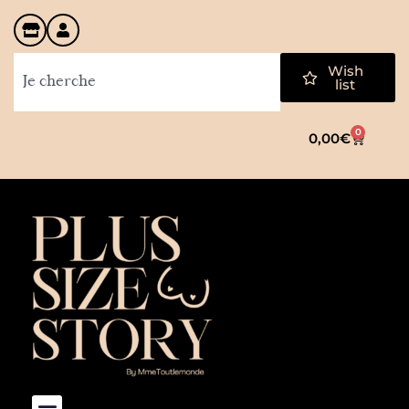
Wish
list
0
0,00
€