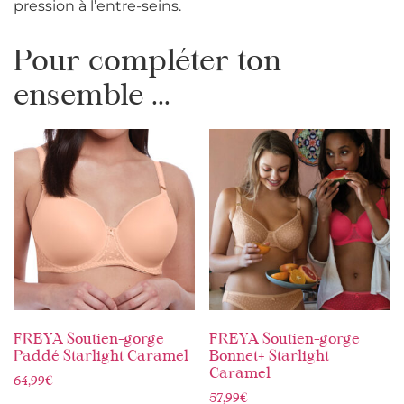
pression à l’entre-seins.
Pour compléter ton
ensemble ...
FREYA Soutien-gorge
FREYA Soutien-gorge
Paddé Starlight Caramel
Bonnet+ Starlight
Caramel
64,99
€
57,99
€