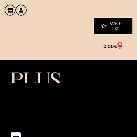
Wish
list
0
0,00
€