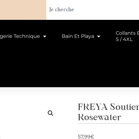
Collants 
ngerie Technique
Bain Et Playa
S / 4XL
FREYA Soutien
Rosewater
57,99
€