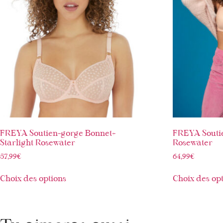
FREYA Soutien-gorge Bonnet+
FREYA Soutie
Starlight Rosewater
Rosewater
57,99
€
64,99
€
Choix des options
Choix des op