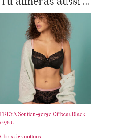
Tu aimeras aussi ...
FREYA Soutien-gorge Offbeat Black
59,99
€
Choix des options