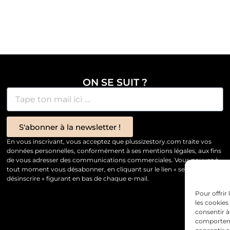
ON SE SUIT ?
S'abonner à la newsletter !
En vous inscrivant, vous acceptez que plussizestory.com traite vos
données personnelles, conformément à ses mentions légales, aux fins
de vous adresser des communications commerciales. Vous pouvez à
tout moment vous désabonner, en cliquant sur le lien « se
désinscrire » figurant en bas de chaque e-mail.
Pour offrir
les cookies
consentir à
comportemen