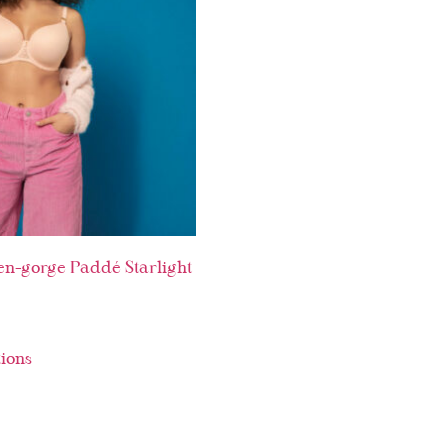
n-gorge Paddé Starlight
tions