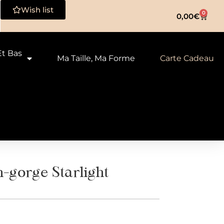
Wish list
0
0,00
€
Et Bas
Ma Taille, Ma Forme
Carte Cadeau
-gorge Starlight