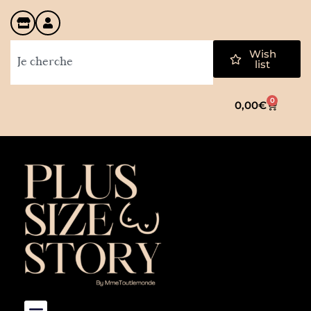
Wish
list
0
0,00
€