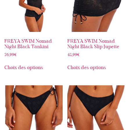
FREYA SWIM Nomad
FREYA SWIM Nomad
Night Black Tankini
Night Black Slip Jupette
76,99
€
48,99
€
Choix des options
Choix des options