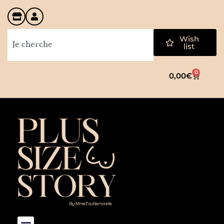
Wish
list
0
0,00
€