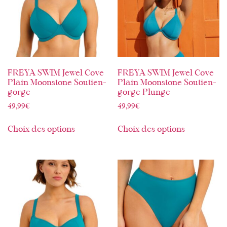
FREYA SWIM Jewel Cove
FREYA SWIM Jewel Cove
Plain Moonstone Soutien-
Plain Moonstone Soutien-
gorge
gorge Plunge
49,99
€
49,99
€
Choix des options
Choix des options