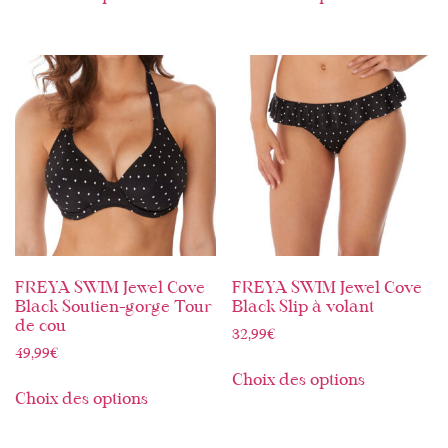
FREYA SWIM Jewel Cove
FREYA SWIM Jewel Cove
Black Soutien-gorge Tour
Black Slip à volant
de cou
32,99
€
49,99
€
Choix des options
Choix des options