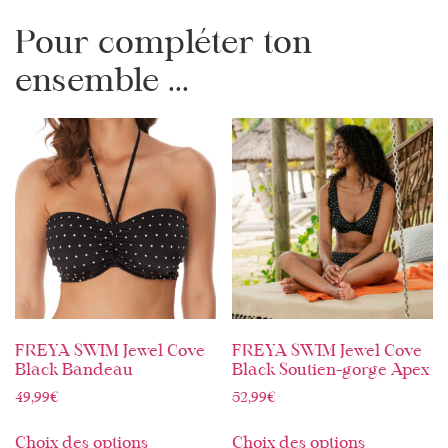
Pour compléter ton
ensemble ...
FREYA SWIM Jewel Cove
FREYA SWIM Jewel Cove
Black Bandeau
Black Soutien-gorge Apex
49,99
€
52,99
€
Choix des options
Choix des options