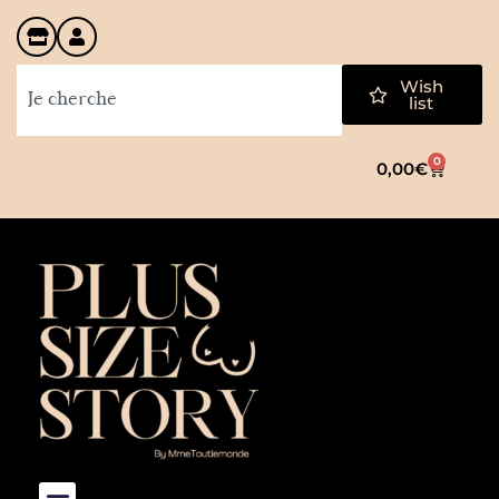
Wish
list
0
0,00
€