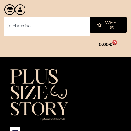
Wish
list
0
0,00
€