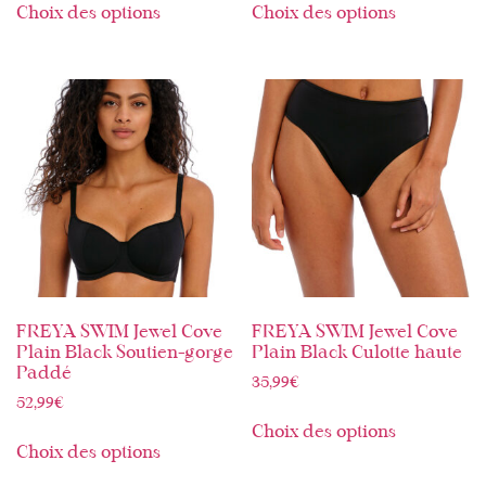
Choix des options
Choix des options
FREYA SWIM Jewel Cove
FREYA SWIM Jewel Cove
Plain Black Soutien-gorge
Plain Black Culotte haute
Paddé
35,99
€
52,99
€
Choix des options
Choix des options