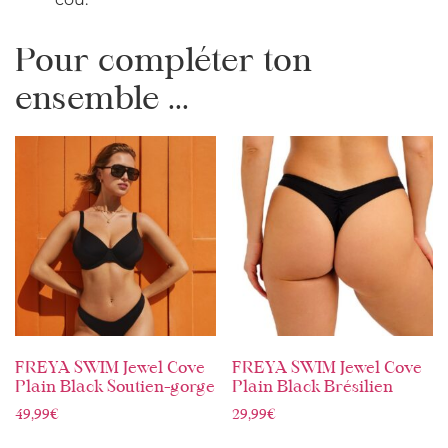
Pour compléter ton
ensemble ...
FREYA SWIM Jewel Cove
FREYA SWIM Jewel Cove
Plain Black Soutien-gorge
Plain Black Brésilien
49,99
€
29,99
€