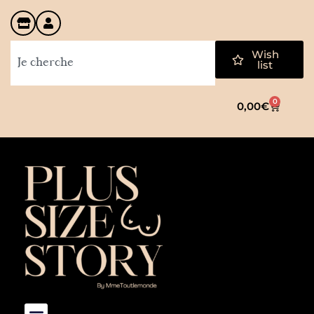
Wish
list
0
0,00
€