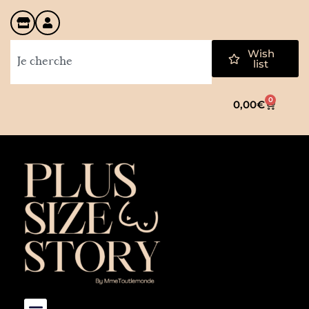
Wish
list
0
0,00
€