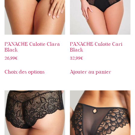
PANACHE Culotte Clara
PANACHE Culotte Cari
Black
Black
26,99
€
32,99
€
Choix des options
Ajouter au panier