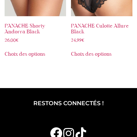
PANACHE Shorty
PANACHE Culotte Allure
Andorra Black
Black
26,00
€
24,99
€
Choix des options
Choix des options
RESTONS CONNECTÉS !