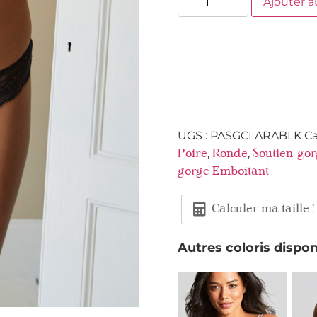
Ajouter a
UGS :
PASGCLARABLK
Ca
,
,
Poire
Ronde
Soutien-go
gorge Emboitant
Calculer ma taille !
Autres coloris dispon