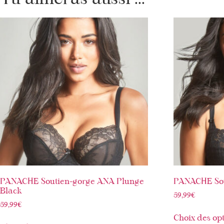
PANACHE Soutien-gorge ANA Plunge
PANACHE Sou
Black
59,99
€
59,99
€
Choix des op