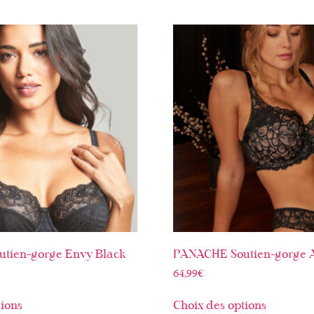
tien-gorge Envy Black
PANACHE Soutien-gorge A
64,99
€
tions
Choix des options