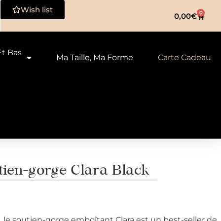
Wish list
0
0,00
€
Et Bas
Ma Taille, Ma Forme
Carte Cadeau
en-gorge Clara Black
 le soutien-gorge emboîtant Clara est un best-seller de