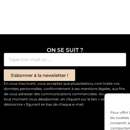
ON SE SUIT ?
S'abonner à la newsletter !
En vous inscrivant, vous acceptez que plussizestory.com traite vos
données personnelles, conformément à ses mentions légales, aux fins
de vous adresser des communications commerciales. Vous pouvez à
tout moment vous désabonner, en cliquant sur le lien « se
désinscrire » figurant en bas de chaque e-mail.
Pour offrir
les cookies
consentir à
comportemen