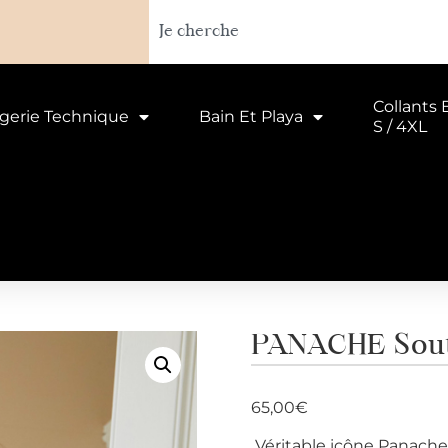
Collants 
ngerie Technique
Bain Et Playa
S / 4XL
PANACHE Souti
65,00
€
Véritable icône Panache,