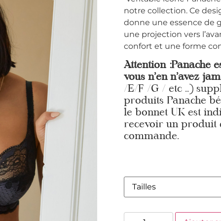
notre collection.
Ce desi
donne une essence de g
une projection vers l’av
confort et une forme co
Attention :Panache es
vous n’en n’avez jam
/E/F /G / etc ..) sup
produits Panache bén
le bonnet UK est ind
recevoir un produit 
commande.