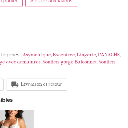
u panier
Ajouter aux favoris
tégories :
,
,
,
,
Asymetrique
Excentrée
Lingerie
PANACHE
,
,
rge avec armatures
Soutien-gorge Balconnet
Soutien-
Livraison et retour
ibles