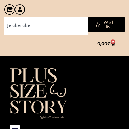
Wish
list
0
0,00
€