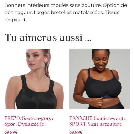
Bonnets intérieurs moulés sans couture. Option de
dos nageur. Larges bretelles matelassées. Tissus
respirant.
Tu aimeras aussi ...
FREYA Soutien-gorge
PANACHE Soutien-gorge
Sport Dynamic Jet
SPORT Sans armature
69,99
€
69,99
€