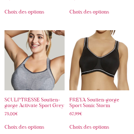
Choix des options
Choix des options
SCULPTRESSE Soutien-
FREYA Soutien-gorge
gorge Activate Sport Grey
Sport Sonic Storm
73,00
€
67,99
€
Choix des options
Choix des options